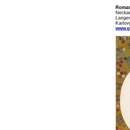
Roman
Neckar
Langen
Karlov
www.g