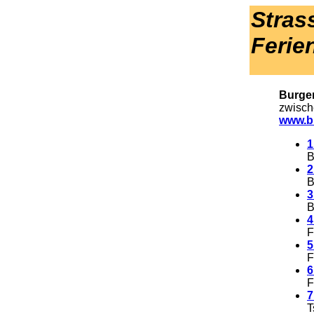
Stras
Ferie
.
Burge
zwisch
www.bu
1
B
2
B
3
B
4
F
5
F
6
F
7
T