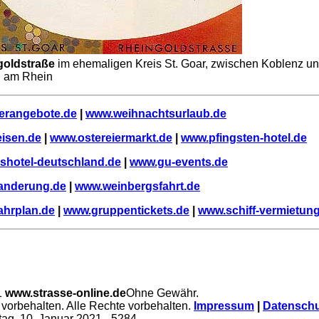
goldstraße
im ehemaligen Kreis St. Goar, zwischen Koblenz u
 am Rhein
terangebote.de
|
www.weihnachtsurlaub.de
eisen.de
|
www.ostereiermarkt.de
|
www.pfingsten-hotel.de
shotel-deutschland.de
|
www.gu-events.de
anderung.de
|
www.weinbergsfahrt.de
ahrplan.de
|
www.gruppentickets.de
|
www.schiff-vermietun
1
www.strasse-online.de
Ohne Gewähr.
vorbehalten. Alle Rechte vorbehalten.
Impressum
|
Datenschu
ag, 10. Januar 2021
- 5284