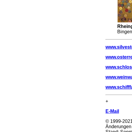
Rhein
Bingen
www.silves
www.osterr
www.schlos
www.weinw
www.schifff
+
E-Mail
© 1999-202
Änderungen 
Stand:
Sonnt